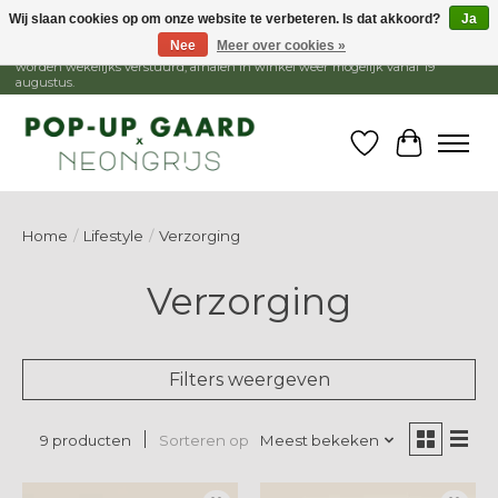
Wij slaan cookies op om onze website te verbeteren. Is dat akkoord?
Ja
Nee
Meer over cookies »
1 - 15 augustus is de winkel gesloten, webshop blijft open. Bestellingen
worden wekelijks verstuurd, afhalen in winkel weer mogelijk vanaf 19
augustus.
Verlanglijst
Winkelw
Home
/
Lifestyle
/
Verzorging
Verzorging
Filters weergeven
Sorteren op
Meest bekeken
9 producten