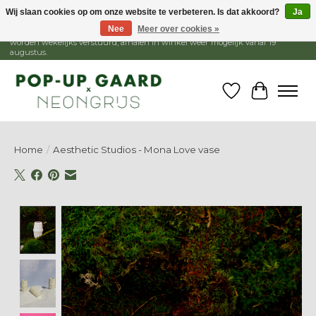
Wij slaan cookies op om onze website te verbeteren. Is dat akkoord?
Ja
Nee
Meer over cookies »
1 - 15 augustus is de winkel gesloten, webshop blijft open. Bestellingen
worden wekelijks verstuurd, afhalen in winkel weer mogelijk vanaf 19
augustus.
Verlanglijst
Winkelw
Home
/
Aesthetic Studios - Mona Love vase
Product image slideshow Items