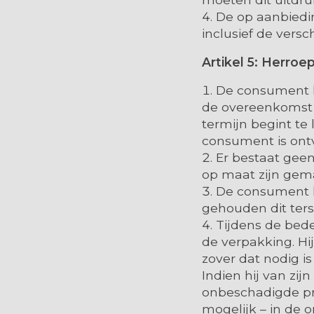
De op aanbiedin
inclusief de vers
Artikel 5: Herroe
De consument k
de overeenkomst 
termijn begint te
consument is ont
Er bestaat geen
op maat zijn gema
De consument k
gehouden dit ters
Tijdens de bed
de verpakking. Hi
zover dat nodig i
Indien hij van zij
onbeschadigde pro
mogelijk – in de 