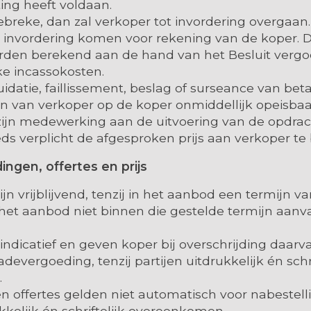
ting heeft voldaan.
 gebreke, dan zal verkoper tot invordering overgaa
e invordering komen voor rekening van de koper. 
rden berekend aan de hand van het Besluit vergo
ke incassokosten.
quidatie, faillissement, beslag of surseance van be
en van verkoper op de koper onmiddellijk opeisbaa
zijn medewerking aan de uitvoering van de opdrac
eds verplicht de afgesproken prijs aan verkoper te 
dingen, offertes en prijs
jn vrijblijvend, tenzij in het aanbod een termijn v
et aanbod niet binnen die gestelde termijn aanva
n indicatief en geven koper bij overschrijding daar
devergoeding, tenzij partijen uitdrukkelijk én schri
.
 offertes gelden niet automatisch voor nabestelli
kkelijk én schriftelijk overeenkomen.