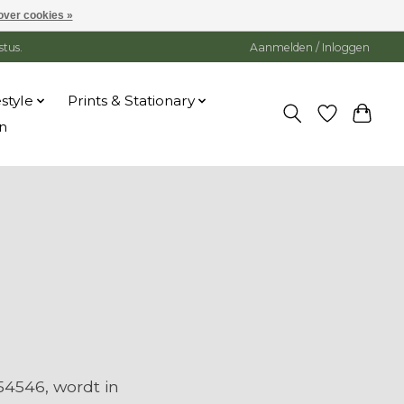
over cookies »
stus.
Aanmelden / Inloggen
estyle
Prints & Stationary
n
4546, wordt in