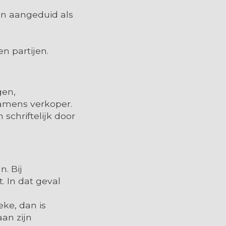
en aangeduid als
 partijen.
gen,
amens verkoper.
schriftelijk door
. Bij
 In dat geval
eke, dan is
an zijn