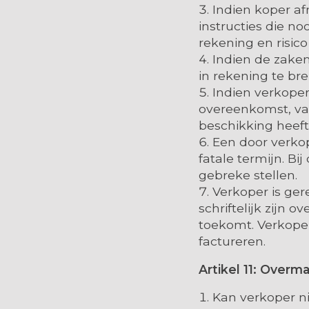
Indien koper af
instructies die no
rekening en risico
Indien de zake
in rekening te br
Indien verkoper
overeenkomst, va
beschikking heeft
Een door verkope
fatale termijn. Bi
gebreke stellen.
Verkoper is ger
schriftelijk zijn
toekomt. Verkoper 
factureren.
Artikel 11: Overm
Kan verkoper nie