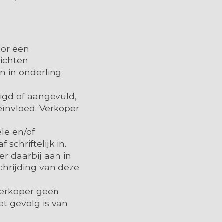
oor een
richten
n in onderling
igd of aangevuld,
eïnvloed. Verkoper
le en/of
schriftelijk in.
er daarbij aan in
chrijding van deze
 verkoper geen
et gevolg is van