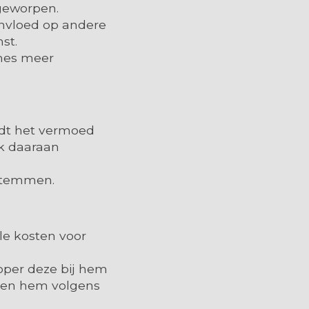
geworpen.
nvloed op andere
st.
mes meer
rdt het vermoed
ak daaraan
stemmen.
lle kosten voor
oper deze bij hem
aken hem volgens