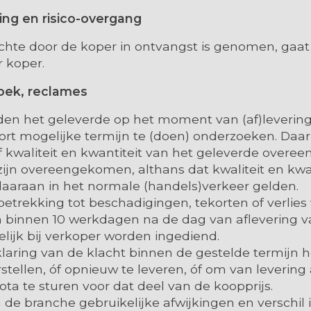
ring en risico-overgang
hte door de koper in ontvangst is genomen, gaat h
 koper.
zoek, reclames
en het geleverde op het moment van (af)levering,
ort mogelijke termijn te (doen) onderzoeken. Daar
f kwaliteit en kwantiteit van het geleverde over
zijn overeengekomen, althans dat kwaliteit en kwa
daaraan in het normale (handels)verkeer gelden.
trekking tot beschadigingen, tekorten of verlies
binnen 10 werkdagen na de dag van aflevering 
elijk bij verkoper worden ingediend.
laring van de klacht binnen de gestelde termijn h
stellen, óf opnieuw te leveren, óf om van levering 
ota te sturen voor dat deel van de koopprijs.
 de branche gebruikelijke afwijkingen en verschil i