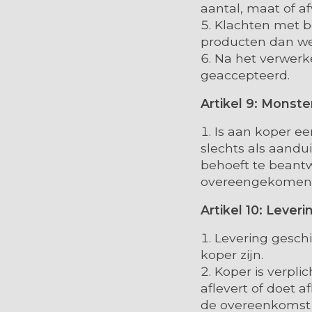
aantal, maat of 
Klachten met b
producten dan we
Na het verwerk
geaccepteerd.
Artikel 9: Monst
Is aan koper e
slechts als aandu
behoeft te beantwo
overeengekomen d
Artikel 10: Leveri
Levering geschie
koper zijn.
Koper is verpl
aflevert of doet
de overeenkomst 