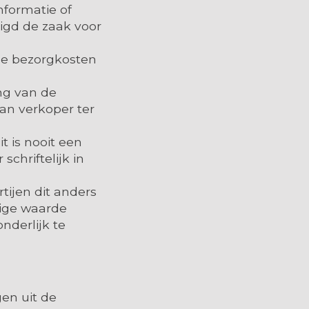
nformatie of
tigd de zaak voor
le bezorgkosten
ng van de
an verkoper ter
t is nooit een
schriftelijk in
tijen dit anders
dige waarde
nderlijk te
gen uit de