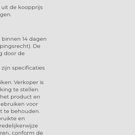
uit de koopprijs
ngen.
g binnen 14 dagen
ingsrecht). De
g door de
ijn specificaties
ken. Verkoper is
ing te stellen.
het product en
 gebruiken voor
st te behouden.
bruikte en
edelijkerwijze
eren, conform de