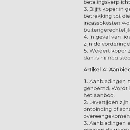
betalingsverplich
Blijft koper in
betrekking tot di
incassokosten wo
buitengerechtelij
In geval van li
zijn de vordering
Weigert koper 
dan is hij nog ste
Artikel 4: Aanbie
Aanbiedingen zi
genoemd. Wordt h
het aanbod.
Levertijden zij
ontbinding of scha
overeengekomen
Aanbiedingen en
moeten dit uitdru