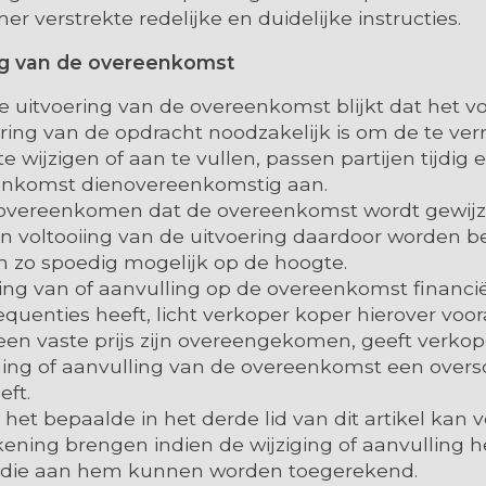
 verstrekte redelijke en duidelijke instructies.
ging van de overeenkomst
de uitvoering van de overeenkomst blijkt dat het v
ering van de opdracht noodzakelijk is om de te ver
wijzigen of aan te vullen, passen partijen tijdig e
enkomst dienovereenkomstig aan.
n overeenkomen dat de overeenkomst wordt gewijz
van voltooiing van de uitvoering daardoor worden b
an zo spoedig mogelijk op de hoogte.
ging van of aanvulling op de overeenkomst financië
quenties heeft, licht verkoper koper hierover vooraf 
 een vaste prijs zijn overeengekomen, geeft verkop
ging of aanvulling van de overeenkomst een overs
eft.
n het bepaalde in het derde lid van dit artikel kan
ening brengen indien de wijziging of aanvulling h
die aan hem kunnen worden toegerekend.