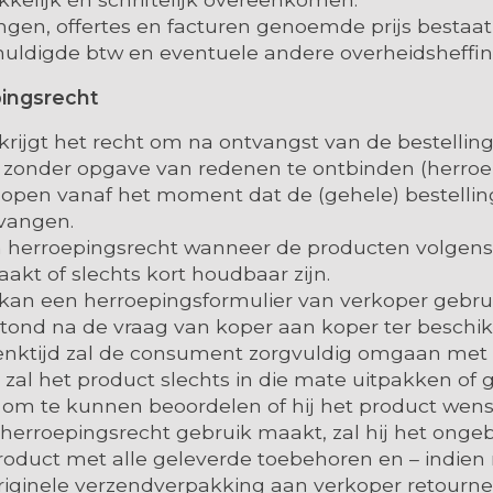
gen, offertes en facturen genoemde prijs bestaat 
chuldigde btw en eventuele andere overheidsheffi
pingsrecht
rijgt het recht om na ontvangst van de bestellin
zonder opgave van redenen te ontbinden (herroep
 lopen vanaf het moment dat de (gehele) bestellin
vangen.
 herroepingsrecht wanneer de producten volgens z
akt of slechts kort houdbaar zijn.
an een herroepingsformulier van verkoper gebrui
tond na de vraag van koper aan koper ter beschikk
enktijd zal de consument zorgvuldig omgaan met 
j zal het product slechts in die mate uitpakken of
s om te kunnen beoordelen of hij het product wen
n herroepingsrecht gebruik maakt, zal hij het onge
duct met alle geleverde toebehoren en – indien r
originele verzendverpakking aan verkoper retourn