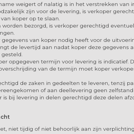
name weigert of nalatig is in het verstrekken van i
odzakelijk zijn voor de levering, is verkoper gerech
 van koper op te slaan.
n worden bezorgd, is verkoper gerechtigd eventue
engen.
 gegevens van koper nodig heeft voor de uitvoeri
ngt de levertijd aan nadat koper deze gegevens a
 gesteld.
r opgegeven termijn voor levering is indicatief. Di
j overschrijding van de termijn moet koper verkoper 
echtigd de zaken in gedeelten te leveren, tenzij par
 overeengekomen of aan deellevering geen zelfstan
is bij levering in delen gerechtigd deze delen afzo
acht
t, niet tijdig of niet behoorlijk aan zijn verplichtin