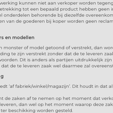
afwerking kunnen niet aan verkoper worden tegen
etrekking tot een bepaald product hebben geen i
l onderdelen behorende bij diezelfde overeenkom
en van de goederen bij koper worden geen recla
ers en modellen
en monster of model getoond of verstrekt, dan wo
iding te zijn verstrekt zonder dat de te leveren za
orden. Dit is anders als partijen uitdrukkelijk zijn
at de te leveren zaak wel daarmee zal overeen
ng
dt ‘af fabriek/winkel/magazijn’. Dit houdt in dat a
icht de zaken af te nemen op het moment dat verk
 afleveren, dan wel op het moment waarop deze z
ter beschikking worden gesteld.