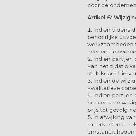
door de ondernemer
Artikel 6: Wijzi
Indien tijdens 
behoorlijke uitvo
werkzaamheden te 
overleg de overe
Indien partije
kan het tijdstip 
stelt koper hierv
Indien de wijzi
kwalitatieve conse
Indien partijen
hoeverre de wijzi
prijs tot gevolg he
In afwijking va
meerkosten in rek
omstandigheden 