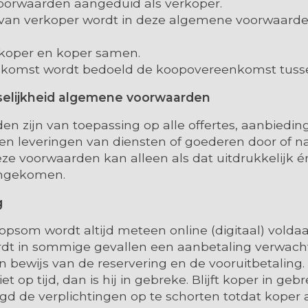
orwaarden aangeduid als verkoper.
 van verkoper wordt in deze algemene voorwaard
erkoper en koper samen.
komst wordt bedoeld de koopovereenkomst tussen
sselijkheid algemene voorwaarden
n zijn van toepassing op alle offertes, aanbiedin
n leveringen van diensten of goederen door of n
ze voorwaarden kan alleen als dat uitdrukkelijk én 
eengekomen.
ng
opsom wordt altijd meteen online (digitaal) voldaan
dt in sommige gevallen een aanbetaling verwacht.
n bewijs van de reservering en de vooruitbetaling.
et op tijd, dan is hij in gebreke. Blijft koper in gebr
gd de verplichtingen op te schorten totdat koper a