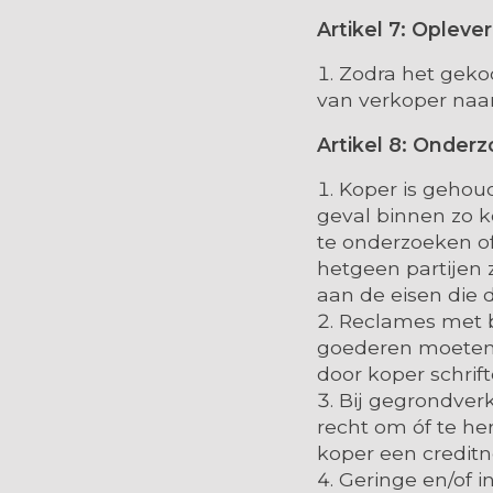
Artikel 7: Opleve
Zodra het gekoc
van verkoper naar
Artikel 8: Onder
Koper is gehoud
geval binnen zo k
te onderzoeken o
hetgeen partijen 
aan de eisen die 
Reclames met be
goederen moeten 
door koper schrift
Bij gegrondverk
recht om óf te her
koper een creditn
Geringe en/of in