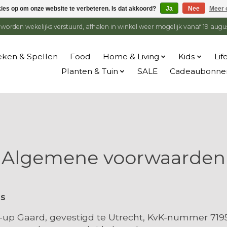
kies op om onze website te verbeteren. Is dat akkoord?
Ja
Nee
Meer 
en worden wekelijks verstuurd, afhalen in winkel weer mogelijk vanaf 19 augu
ken & Spellen
Food
Home & Living
Kids
Lif
Planten & Tuin
SALE
Cadeaubonne
Algemene voorwaarden
es
-up Gaard, gevestigd te Utrecht, KvK-nummer 7195