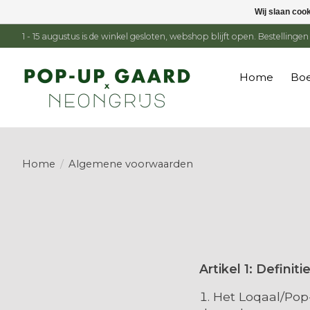
Wij slaan coo
1 - 15 augustus is de winkel gesloten, webshop blijft open. Bestelling
Home
Boe
Home
/
Algemene voorwaarden
Artikel 1: Definiti
Het Loqaal/Pop