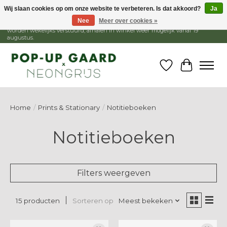
Wij slaan cookies op om onze website te verbeteren. Is dat akkoord?
Ja
Nee
Meer over cookies »
1 - 15 augustus is de winkel gesloten, webshop blijft open. Bestellingen
worden wekelijks verstuurd, afhalen in winkel weer mogelijk vanaf 19
augustus.
Verlanglijst
Winkelw
Home
/
Prints & Stationary
/
Notitieboeken
Notitieboeken
Filters weergeven
Sorteren op
Meest bekeken
15 producten