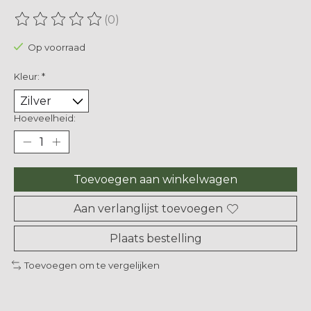
(0)
De beoordeling van dit product is
0
van de 5
Op voorraad
Kleur:
*
Hoeveelheid:
Toevoegen aan winkelwagen
Aan verlanglijst toevoegen
Plaats bestelling
Toevoegen om te vergelijken