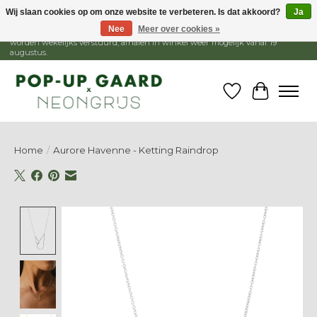
Wij slaan cookies op om onze website te verbeteren. Is dat akkoord?
Ja
Nee
Meer over cookies »
1 - 15 augustus is de winkel gesloten, webshop blijft open. Bestellingen
worden wekelijks verstuurd, afhalen in winkel weer mogelijk vanaf 19
augustus.
Verlanglijst
Winkelw
Home
/
Aurore Havenne - Ketting Raindrop
Product image slideshow Items