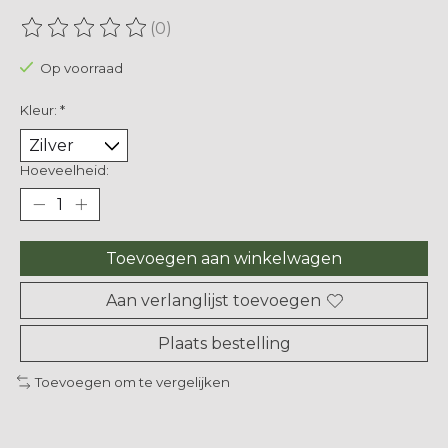
(0)
De beoordeling van dit product is
0
van de 5
Op voorraad
Kleur:
*
Hoeveelheid:
Toevoegen aan winkelwagen
Aan verlanglijst toevoegen
Plaats bestelling
Toevoegen om te vergelijken