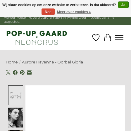
Wij slaan cookies op om onze website te verbeteren. Is dat akkoord?
Ja
Nee
Meer over cookies »
1 - 15 augustus is de winkel gesloten, webshop blijft open. Bestellingen
worden wekelijks verstuurd, afhalen in winkel weer mogelijk vanaf 19
augustus.
Verlanglijst
Winkelw
Home
/
Aurore Havenne - Oorbel Gloria
Product image slideshow Items