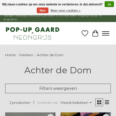
Wij slaan cookies op om onze website te verbeteren. Is dat akkoord?
Ja
Nee
Meer over cookies »
1 - 15 augustus is de winkel gesloten, webshop blijft open. Bestellingen
worden wekelijks verstuurd, afhalen in winkel weer mogelijk vanaf 19
augustus.
Verlanglijst
Winkelw
Home
/
Merken
/
Achter de Dom
Achter de Dom
Filters weergeven
Sorteren op
Meest bekeken
2 producten