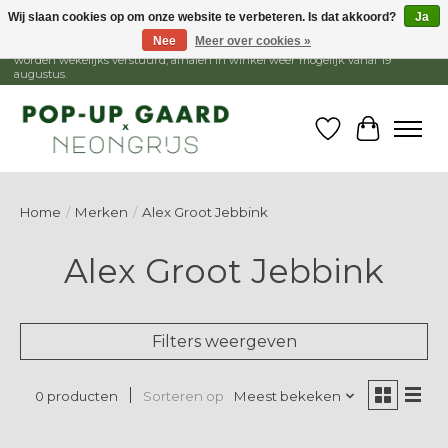
Wij slaan cookies op om onze website te verbeteren. Is dat akkoord?
Ja
Nee
Meer over cookies »
1 - 15 augustus is de winkel gesloten, webshop blijft open. Bestellingen
worden wekelijks verstuurd, afhalen in winkel weer mogelijk vanaf 19
augustus.
Verlanglijst
Winkelw
Home
/
Merken
/
Alex Groot Jebbink
Alex Groot Jebbink
Filters weergeven
Sorteren op
Meest bekeken
0 producten