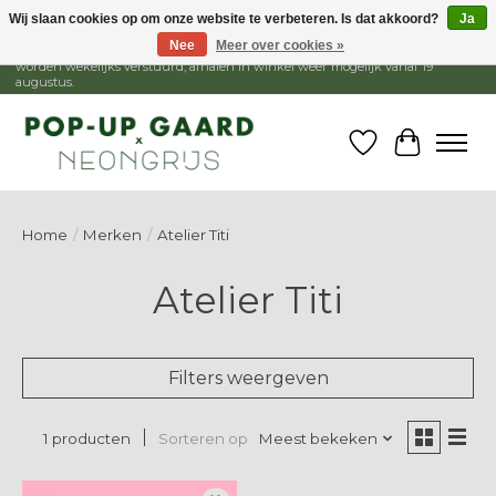
Wij slaan cookies op om onze website te verbeteren. Is dat akkoord?
Ja
Nee
Meer over cookies »
1 - 15 augustus is de winkel gesloten, webshop blijft open. Bestellingen
worden wekelijks verstuurd, afhalen in winkel weer mogelijk vanaf 19
augustus.
Verlanglijst
Winkelw
Home
/
Merken
/
Atelier Titi
Atelier Titi
Filters weergeven
Sorteren op
Meest bekeken
1 producten