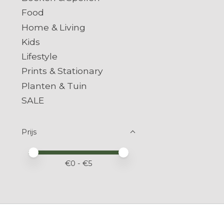
Food
Home & Living
Kids
Lifestyle
Prints & Stationary
Planten & Tuin
SALE
Prijs
Minimale prijswaarde
Price maximum value
€
0
- €
5