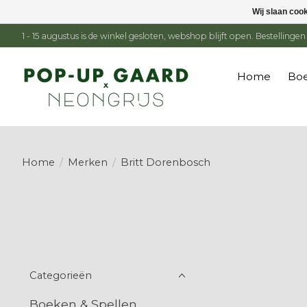
Wij slaan coo
1 - 15 augustus is de winkel gesloten, webshop blijft open. Bestelling
Home
Boe
Home
/
Merken
/
Britt Dorenbosch
Categorieën
Boeken & Spellen