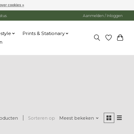
over cookies »
stus.
Aanmelden / Inloggen
estyle
Prints & Stationary
n
roducten
Sorteren op
Meest bekeken