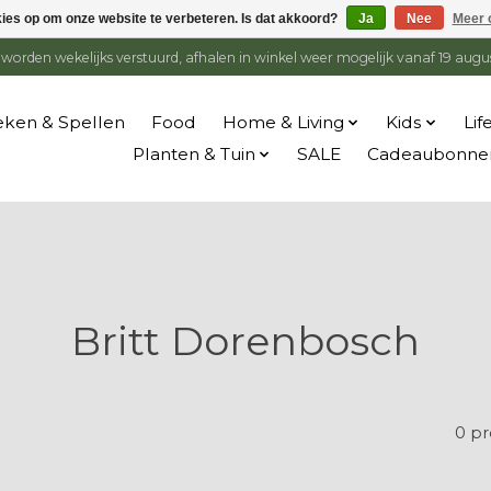
kies op om onze website te verbeteren. Is dat akkoord?
Ja
Nee
Meer 
en worden wekelijks verstuurd, afhalen in winkel weer mogelijk vanaf 19 augu
ken & Spellen
Food
Home & Living
Kids
Lif
Planten & Tuin
SALE
Cadeaubonne
Britt Dorenbosch
0 p