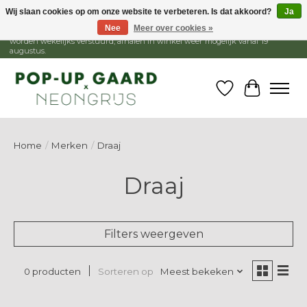
Wij slaan cookies op om onze website te verbeteren. Is dat akkoord?
Ja
Nee
Meer over cookies »
1 - 15 augustus is de winkel gesloten, webshop blijft open. Bestellingen
worden wekelijks verstuurd, afhalen in winkel weer mogelijk vanaf 19
augustus.
Verlanglijst
Winkelw
Home
/
Merken
/
Draaj
Draaj
Filters weergeven
Sorteren op
Meest bekeken
0 producten