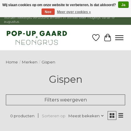
Wij slaan cookies op om onze website te verbeteren. Is dat akkoord?
Ja
Nee
Meer over cookies »
1 - 15 augustus is de winkel gesloten, webshop blijft open. Bestellingen
worden wekelijks verstuurd, afhalen in winkel weer mogelijk vanaf 19
augustus.
Verlanglijst
Winkelw
Home
/
Merken
/
Gispen
Gispen
Filters weergeven
Sorteren op
Meest bekeken
0 producten