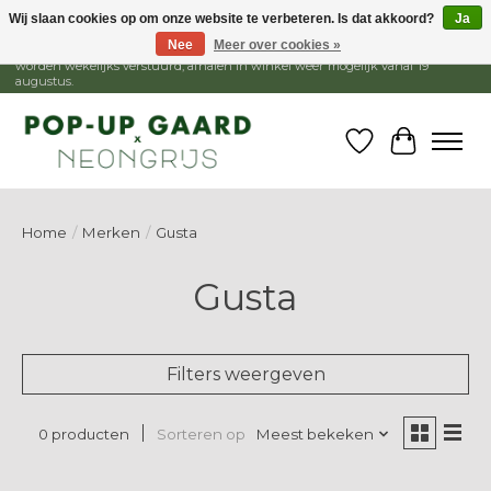
Wij slaan cookies op om onze website te verbeteren. Is dat akkoord?
Ja
Nee
Meer over cookies »
1 - 15 augustus is de winkel gesloten, webshop blijft open. Bestellingen
worden wekelijks verstuurd, afhalen in winkel weer mogelijk vanaf 19
augustus.
Verlanglijst
Winkelw
Home
/
Merken
/
Gusta
Gusta
Filters weergeven
Sorteren op
Meest bekeken
0 producten