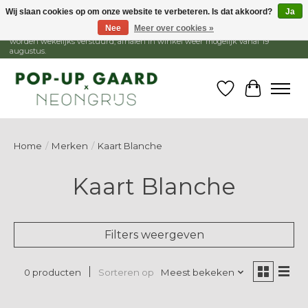
Wij slaan cookies op om onze website te verbeteren. Is dat akkoord?
Ja
Nee
Meer over cookies »
1 - 15 augustus is de winkel gesloten, webshop blijft open. Bestellingen
worden wekelijks verstuurd, afhalen in winkel weer mogelijk vanaf 19
augustus.
Verlanglijst
Winkelw
Home
/
Merken
/
Kaart Blanche
Kaart Blanche
Filters weergeven
Sorteren op
Meest bekeken
0 producten