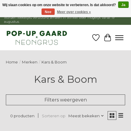
Wij slaan cookies op om onze website te verbeteren. Is dat akkoord?
Ja
Nee
Meer over cookies »
1 - 15 augustus is de winkel gesloten, webshop blijft open. Bestellingen
worden wekelijks verstuurd, afhalen in winkel weer mogelijk vanaf 19
augustus.
Verlanglijst
Winkelw
Home
/
Merken
/
Kars & Boom
Kars & Boom
Filters weergeven
Sorteren op
Meest bekeken
0 producten