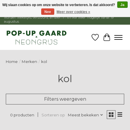
Wij slaan cookies op om onze website te verbeteren. Is dat akkoord?
Ja
Nee
Meer over cookies »
1 - 15 augustus is de winkel gesloten, webshop blijft open. Bestellingen
worden wekelijks verstuurd, afhalen in winkel weer mogelijk vanaf 19
augustus.
Verlanglijst
Winkelw
Home
/
Merken
/
kol
kol
Filters weergeven
Sorteren op
Meest bekeken
0 producten