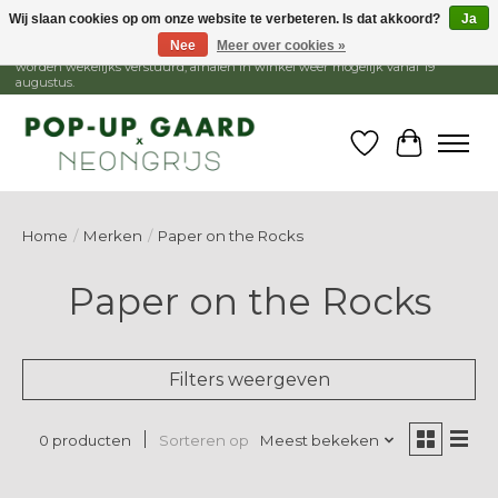
Wij slaan cookies op om onze website te verbeteren. Is dat akkoord?
Ja
Nee
Meer over cookies »
1 - 15 augustus is de winkel gesloten, webshop blijft open. Bestellingen
worden wekelijks verstuurd, afhalen in winkel weer mogelijk vanaf 19
augustus.
Verlanglijst
Winkelw
Home
/
Merken
/
Paper on the Rocks
Paper on the Rocks
Filters weergeven
Sorteren op
Meest bekeken
0 producten