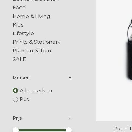
Food
Home & Living
Kids
Lifestyle
Prints & Stationary
Planten & Tuin
SALE
Merken
Alle merken
Puc
Prijs
Puc - 
Minimale prijswaarde
Price maximum value