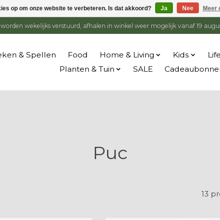
kies op om onze website te verbeteren. Is dat akkoord?
Ja
Nee
Meer 
en worden wekelijks verstuurd, afhalen in winkel weer mogelijk vanaf 19 augu
ken & Spellen
Food
Home & Living
Kids
Lif
Planten & Tuin
SALE
Cadeaubonne
Puc
13 p