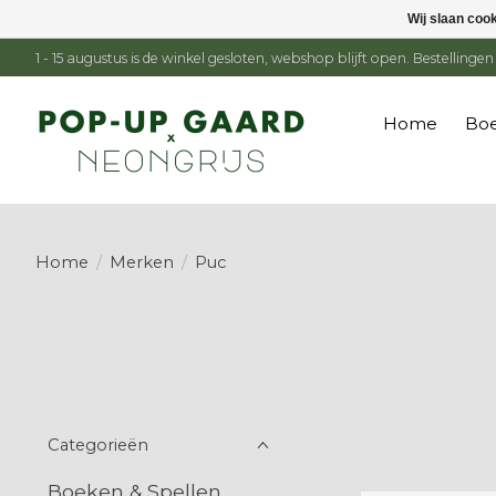
Wij slaan coo
1 - 15 augustus is de winkel gesloten, webshop blijft open. Bestelling
Home
Boe
Home
/
Merken
/
Puc
Categorieën
Boeken & Spellen