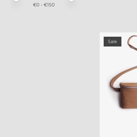
€
0
- €
150
Sale