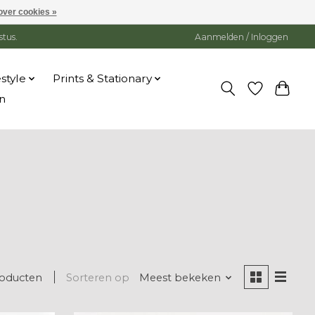
over cookies »
stus.
Aanmelden / Inloggen
estyle
Prints & Stationary
n
roducten
Sorteren op
Meest bekeken