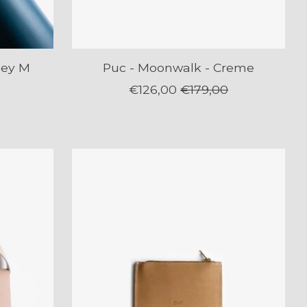
ney M
Puc - Moonwalk - Creme
€126,00
€179,00