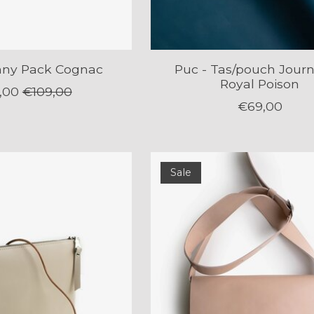
nny Pack Cognac
Puc - Tas/pouch Jour
Royal Poison
,00
€109,00
€69,00
Sale