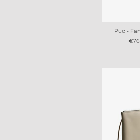
Puc - Fa
€76