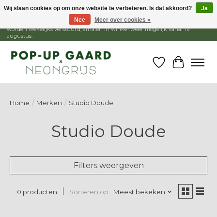
Wij slaan cookies op om onze website te verbeteren. Is dat akkoord?
Ja
Nee
Meer over cookies »
1 - 15 augustus is de winkel gesloten, webshop blijft open. Bestellingen
worden wekelijks verstuurd, afhalen in winkel weer mogelijk vanaf 19
augustus.
Verlanglijst
Winkelw
Home
/
Merken
/
Studio Doude
Studio Doude
Filters weergeven
Sorteren op
Meest bekeken
0 producten