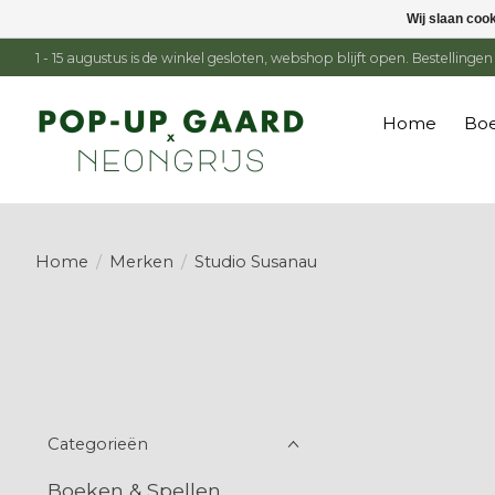
Wij slaan coo
1 - 15 augustus is de winkel gesloten, webshop blijft open. Bestelling
Home
Boe
Home
/
Merken
/
Studio Susanau
Categorieën
Boeken & Spellen