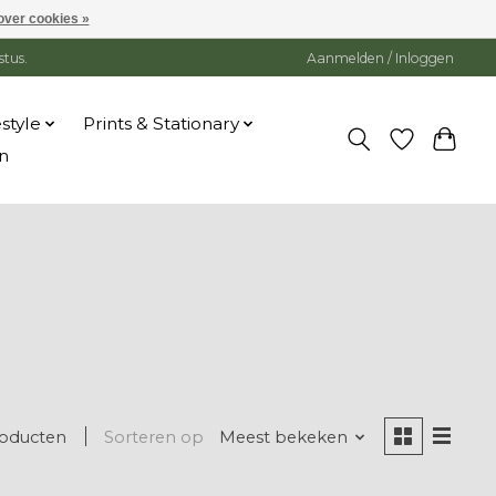
over cookies »
stus.
Aanmelden / Inloggen
estyle
Prints & Stationary
n
roducten
Sorteren op
Meest bekeken