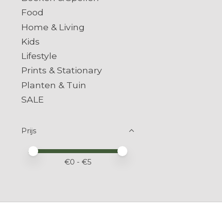
Food
Home & Living
Kids
Lifestyle
Prints & Stationary
Planten & Tuin
SALE
Prijs
Minimale prijswaarde
Price maximum value
€
0
- €
5