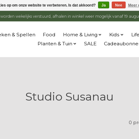
kies op om onze website te verbeteren. Is dat akkoord?
Ja
Nee
Meer 
en worden wekelijks verstuurd, afhalen in winkel weer mogelijk vanaf 19 augu
ken & Spellen
Food
Home & Living
Kids
Lif
Planten & Tuin
SALE
Cadeaubonne
Studio Susanau
0 p