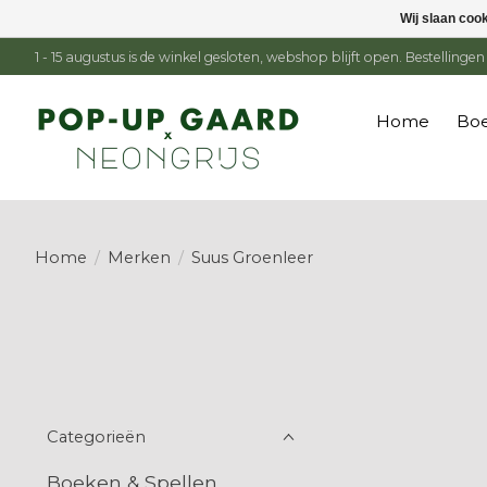
Wij slaan coo
1 - 15 augustus is de winkel gesloten, webshop blijft open. Bestelling
Home
Boe
Home
/
Merken
/
Suus Groenleer
Categorieën
Boeken & Spellen