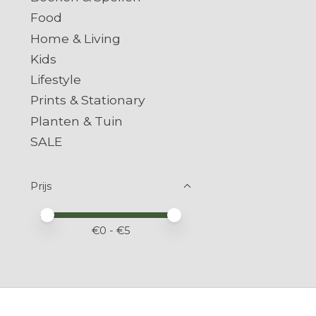
Food
Home & Living
Kids
Lifestyle
Prints & Stationary
Planten & Tuin
SALE
Prijs
Minimale prijswaarde
Price maximum value
€
0
- €
5