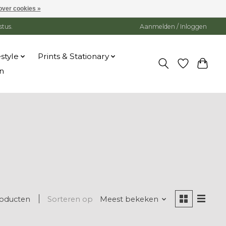
over cookies »
stus.
Aanmelden / Inloggen
estyle
Prints & Stationary
n
roducten
Sorteren op
Meest bekeken