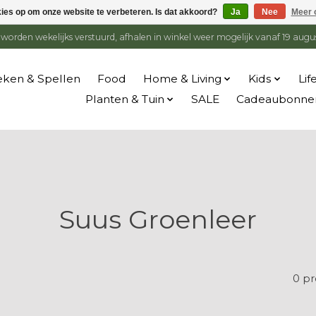
kies op om onze website te verbeteren. Is dat akkoord?
Ja
Nee
Meer 
en worden wekelijks verstuurd, afhalen in winkel weer mogelijk vanaf 19 augu
ken & Spellen
Food
Home & Living
Kids
Lif
Planten & Tuin
SALE
Cadeaubonne
Suus Groenleer
0 p