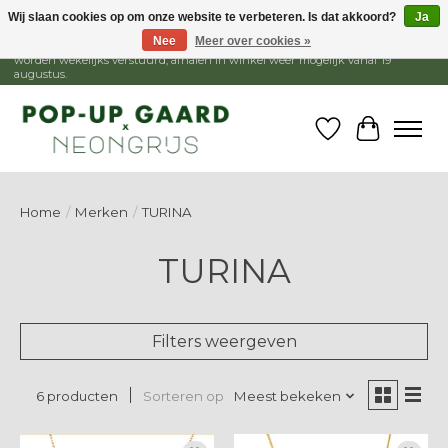
Wij slaan cookies op om onze website te verbeteren. Is dat akkoord?
Ja
Nee
Meer over cookies »
1 - 15 augustus is de winkel gesloten, webshop blijft open. Bestellingen
worden wekelijks verstuurd, afhalen in winkel weer mogelijk vanaf 19
augustus.
Verlanglijst
Winkelw
Home
/
Merken
/
TURINA
TURINA
Filters weergeven
Sorteren op
Meest bekeken
6 producten