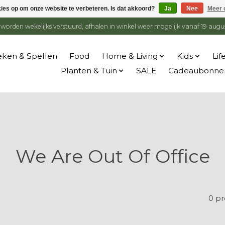
kies op om onze website te verbeteren. Is dat akkoord?
Ja
Nee
Meer 
en worden wekelijks verstuurd, afhalen in winkel weer mogelijk vanaf 19 augu
ken & Spellen
Food
Home & Living
Kids
Lif
Planten & Tuin
SALE
Cadeaubonne
We Are Out Of Office
0 p