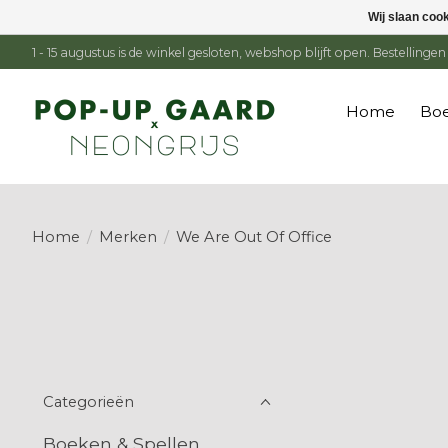
Wij slaan coo
1 - 15 augustus is de winkel gesloten, webshop blijft open. Bestelling
Home
Boe
Home
/
Merken
/
We Are Out Of Office
Categorieën
Boeken & Spellen