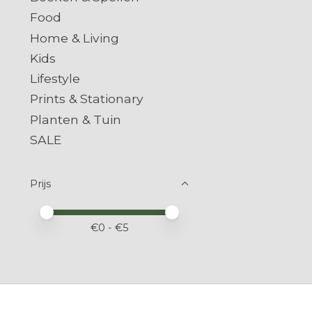
Food
Home & Living
Kids
Lifestyle
Prints & Stationary
Planten & Tuin
SALE
Prijs
Minimale prijswaarde
Price maximum value
€
0
- €
5