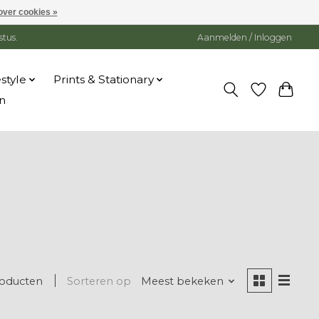
over cookies »
stus.
Aanmelden / Inloggen
estyle
Prints & Stationary
n
roducten
Sorteren op
Meest bekeken