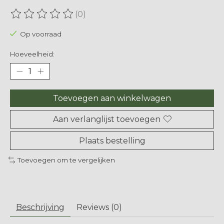
(0)
De beoordeling van dit product is
0
van de 5
Op voorraad
Hoeveelheid:
Toevoegen aan winkelwagen
Aan verlanglijst toevoegen
Plaats bestelling
Toevoegen om te vergelijken
Beschrijving
Reviews (0)