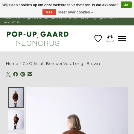
Wij slaan cookies op om onze website te verbeteren. Is dat akkoord?
Ja
Nee
Meer over cookies »
1 - 15 augustus is de winkel gesloten, webshop blijft open. Bestellingen
worden wekelijks verstuurd, afhalen in winkel weer mogelijk vanaf 19
augustus.
Verlanglijst
Winkelw
Home
/
Cé Official - Bomber Vest Long - Brown
Product image slideshow Items