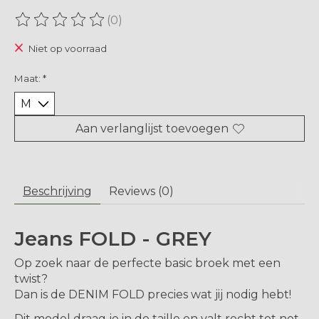
(0)
De beoordeling van dit product is
0
van de 5
Niet op voorraad
Maat:
*
Aan verlanglijst toevoegen
Beschrijving
Reviews (0)
Jeans FOLD - GREY
Op zoek naar de perfecte basic broek met een
twist?
Dan is de DENIM FOLD precies wat jij nodig hebt!
Dit model draag je in de taille en valt recht tot net