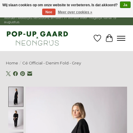
Wij slaan cookies op om onze website te verbeteren. Is dat akkoord?
Ja
Nee
Meer over cookies »
1 - 15 augustus is de winkel gesloten, webshop blijft open. Bestellingen
worden wekelijks verstuurd, afhalen in winkel weer mogelijk vanaf 19
augustus.
Verlanglijst
Winkelw
Home
/
Cé Official - Denim Fold - Grey
Product image slideshow Items