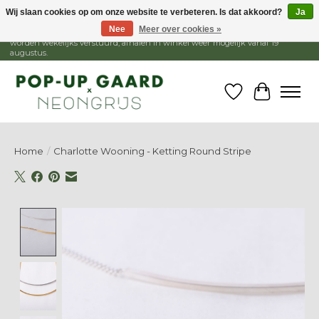
Wij slaan cookies op om onze website te verbeteren. Is dat akkoord?
Ja
Nee
Meer over cookies »
1 - 15 augustus is de winkel gesloten, webshop blijft open. Bestellingen
worden wekelijks verstuurd, afhalen in winkel weer mogelijk vanaf 19
augustus.
Verlanglijst
Winkelw
Home
/
Charlotte Wooning - Ketting Round Stripe
Product image slideshow Items