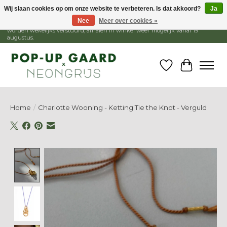
Wij slaan cookies op om onze website te verbeteren. Is dat akkoord?
Ja
Nee
Meer over cookies »
1 - 15 augustus is de winkel gesloten, webshop blijft open. Bestellingen
worden wekelijks verstuurd, afhalen in winkel weer mogelijk vanaf 19
augustus.
Verlanglijst
Winkelw
Home
/
Charlotte Wooning - Ketting Tie the Knot - Verguld
Product image slideshow Items