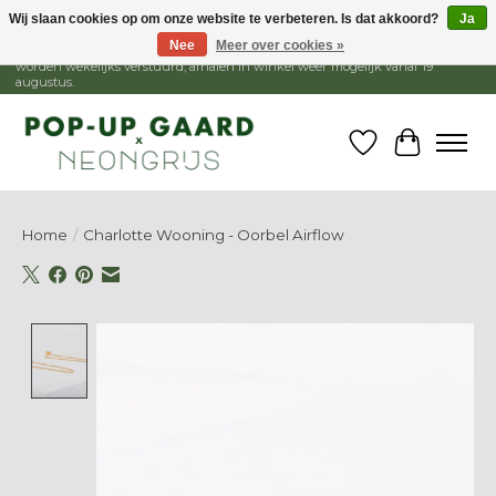
Wij slaan cookies op om onze website te verbeteren. Is dat akkoord?
Ja
Nee
Meer over cookies »
1 - 15 augustus is de winkel gesloten, webshop blijft open. Bestellingen
worden wekelijks verstuurd, afhalen in winkel weer mogelijk vanaf 19
augustus.
Verlanglijst
Winkelw
Home
/
Charlotte Wooning - Oorbel Airflow
Product image slideshow Items