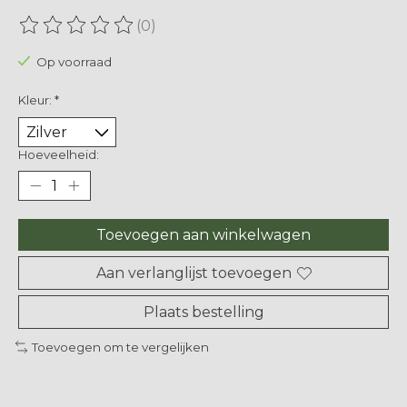
(0)
De beoordeling van dit product is
0
van de 5
Op voorraad
Kleur:
*
Hoeveelheid:
Toevoegen aan winkelwagen
Aan verlanglijst toevoegen
Plaats bestelling
Toevoegen om te vergelijken