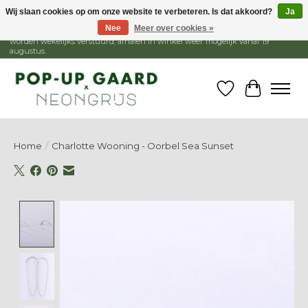
Wij slaan cookies op om onze website te verbeteren. Is dat akkoord?
Ja
Nee
Meer over cookies »
1 - 15 augustus is de winkel gesloten, webshop blijft open. Bestellingen
worden wekelijks verstuurd, afhalen in winkel weer mogelijk vanaf 19
augustus.
Verlanglijst
Winkelw
Home
/
Charlotte Wooning - Oorbel Sea Sunset
Product image slideshow Items