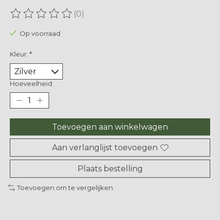
(0)
De beoordeling van dit product is
0
van de 5
Op voorraad
Kleur:
*
Hoeveelheid:
Toevoegen aan winkelwagen
Aan verlanglijst toevoegen
Plaats bestelling
Toevoegen om te vergelijken