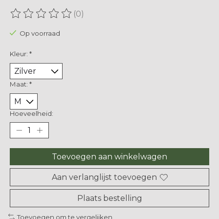
(0)
De beoordeling van dit product is
0
van de 5
Op voorraad
Kleur:
*
Maat:
*
Hoeveelheid:
Toevoegen aan winkelwagen
Aan verlanglijst toevoegen
Plaats bestelling
Toevoegen om te vergelijken