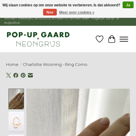
Wij slaan cookies op om onze website te verbeteren. Is dat akkoord?
Ja
Nee
Meer over cookies »
1 - 15 augustus is de winkel gesloten, webshop blijft open. Bestellingen
worden wekelijks verstuurd, afhalen in winkel weer mogelijk vanaf 19
augustus.
Verlanglijst
Winkelw
Home
/
Charlotte Wooning - Ring Como
Product image slideshow Items