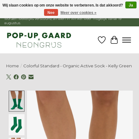
Wij slaan cookies op om onze website te verbeteren. Is dat akkoord?
Ja
Nee
Meer over cookies »
1 - 15 augustus is de winkel gesloten, webshop blijft open. Bestellingen
worden wekelijks verstuurd, afhalen in winkel weer mogelijk vanaf 19
augustus.
Verlanglijst
Winkelw
Home
/
Colorful Standard - Organic Active Sock - Kelly Green
Product image slideshow Items