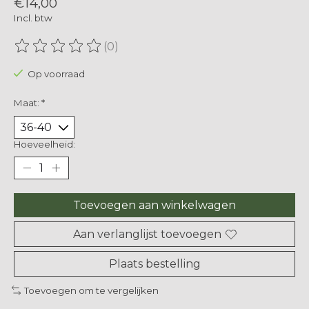
€14,00
Incl. btw
(0)
De beoordeling van dit product is
0
van de 5
Op voorraad
Maat:
*
Hoeveelheid:
Toevoegen aan winkelwagen
Aan verlanglijst toevoegen
Plaats bestelling
Toevoegen om te vergelijken