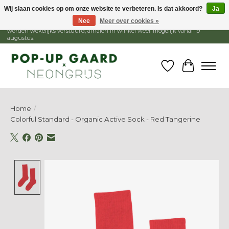
Wij slaan cookies op om onze website te verbeteren. Is dat akkoord?
Ja
Nee
Meer over cookies »
1 - 15 augustus is de winkel gesloten, webshop blijft open. Bestellingen
worden wekelijks verstuurd, afhalen in winkel weer mogelijk vanaf 19
augustus.
Verlanglijst
Winkelw
Home
/
Colorful Standard - Organic Active Sock - Red Tangerine
Product image slideshow Items