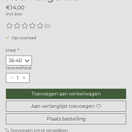
€14,00
Incl. btw
(0)
De beoordeling van dit product is
0
van de 5
Op voorraad
Maat:
*
Hoeveelheid:
Toevoegen aan winkelwagen
Aan verlanglijst toevoegen
Plaats bestelling
Toevoegen om te vergelijken