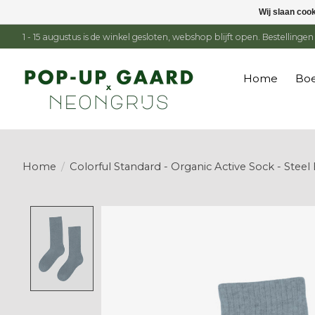
Wij slaan coo
1 - 15 augustus is de winkel gesloten, webshop blijft open. Bestelling
Home
Boe
Home
/
Colorful Standard - Organic Active Sock - Steel
Product image slideshow Items