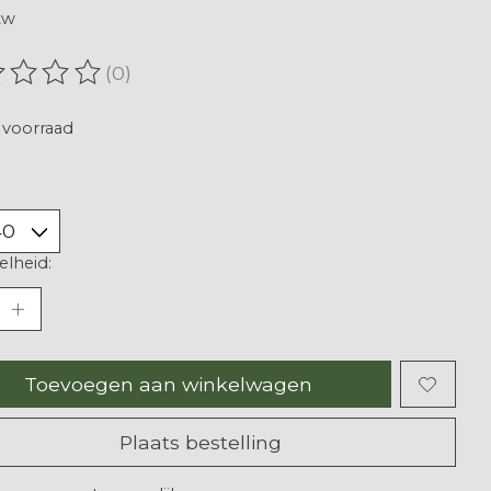
tw
(0)
oordeling van dit product is
0
van de 5
voorraad
lheid:
Toevoegen aan winkelwagen
Plaats bestelling