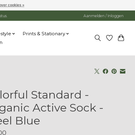
over cookies »
stus.
Aanmelden / Inloggen
estyle
Prints & Stationary
n
lorful Standard -
ganic Active Sock -
eel Blue
00