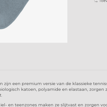
Toev
 zijn een premium versie van de klassieke tenniss
ologisch katoen, polyamide en elastaan, zorgen 
.
el- en teenzones maken ze slijtvast en zorgen vo