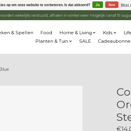
kies op om onze website te verbeteren. Is dat akkoord?
Ja
Nee
Meer 
en worden wekelijks verstuurd, afhalen in winkel weer mogelijk vanaf 19 augu
ken & Spellen
Food
Home & Living
Kids
Lif
Planten & Tuin
SALE
Cadeaubonne
 Blue
Co
Or
St
€14,