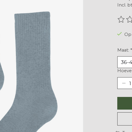
Incl. b
De be
Op 
Maat:
*
Hoevee