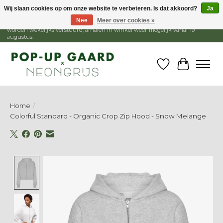
Wij slaan cookies op om onze website te verbeteren. Is dat akkoord?
Ja
Nee
Meer over cookies »
1 - 15 augustus is de winkel gesloten, webshop blijft open. Bestellingen
worden wekelijks verstuurd, afhalen in winkel weer mogelijk vanaf 19
augustus.
Verlanglijst
Winkelw
Home
/
Colorful Standard - Organic Crop Zip Hood - Snow Melange
Product image slideshow Items