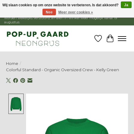
Wij slaan cookies op om onze website te verbeteren. Is dat akkoord?
Ja
Nee
Meer over cookies »
1 - 15 augustus is de winkel gesloten, webshop blijft open. Bestellingen
worden wekelijks verstuurd, afhalen in winkel weer mogelijk vanaf 19
augustus.
Verlanglijst
Winkelw
Home
/
Colorful Standard - Organic Oversized Crew - Kelly Green
Product image slideshow Items