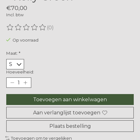
€70,00
Incl. btw
(0)
De beoordeling van dit product is
0
van de 5
Op voorraad
Maat:
*
Hoeveelheid:
Toevoegen aan winkelwagen
Aan verlanglijst toevoegen
Plaats bestelling
Toevoegen om te vergelijken