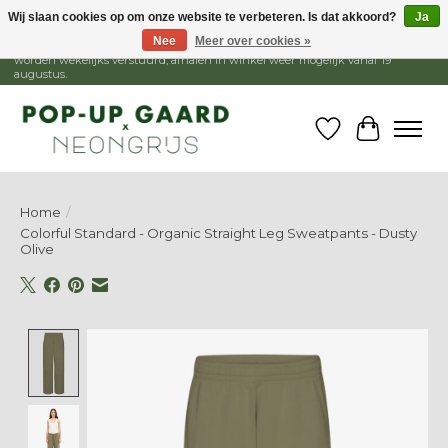
Wij slaan cookies op om onze website te verbeteren. Is dat akkoord?
Ja
Nee
Meer over cookies »
1 - 15 augustus is de winkel gesloten, webshop blijft open. Bestellingen
worden wekelijks verstuurd, afhalen in winkel weer mogelijk vanaf 19
augustus.
Verlanglijst
Winkelw
Home
/
Colorful Standard - Organic Straight Leg Sweatpants - Dusty
Olive
Product image slideshow Items