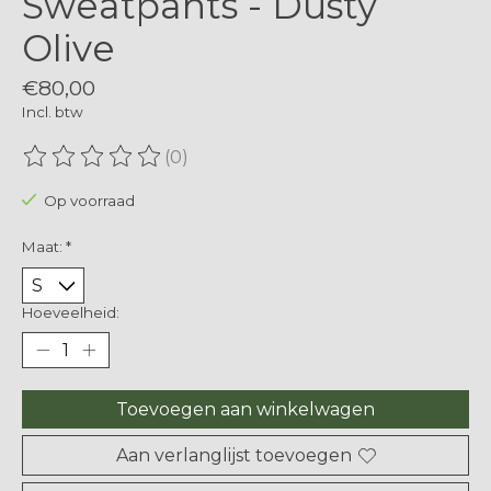
Sweatpants - Dusty
Olive
€80,00
Incl. btw
(0)
De beoordeling van dit product is
0
van de 5
Op voorraad
Maat:
*
Hoeveelheid:
Toevoegen aan winkelwagen
Aan verlanglijst toevoegen