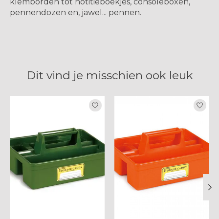
klemborden tot notitieboekjes, consoleboxen,
pennendozen en, jawel... pennen.
Dit vind je misschien ook leuk
Items van productcarrousel