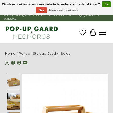
Wij slaan cookies op om onze website te verbeteren. Is dat akkoord?
Ja
Nee
Meer over cookies »
1 - 15 augustus is de winkel gesloten, webshop blijft open. Bestellingen
worden wekelijks verstuurd, afhalen in winkel weer mogelijk vanaf 19
augustus.
Verlanglijst
Winkelw
Home
/
Penco - Storage Caddy - Beige
Product image slideshow Items