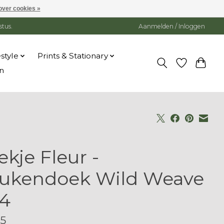
over cookies »
stus.
Aanmelden / Inloggen
estyle
Prints & Stationary
n
ekje Fleur -
ukendoek Wild Weave
4
95