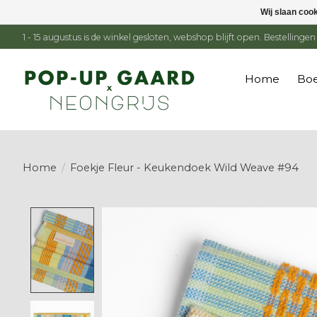
Wij slaan coo
1 - 15 augustus is de winkel gesloten, webshop blijft open. Bestelling
Home
Boe
Home
/
Foekje Fleur - Keukendoek Wild Weave #94
Product image slideshow Items