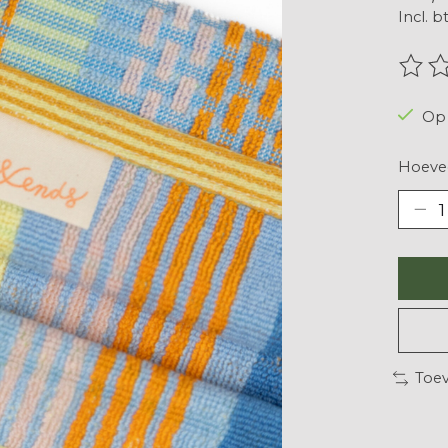
Incl. b
De be
Op 
Hoevee
Toev