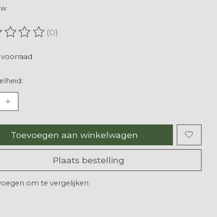
tw
(0)
oordeling van dit product is
0
van de 5
voorraad
lheid:
Toevoegen aan winkelwagen
Plaats bestelling
oegen om te vergelijken