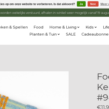
kies op om onze website te verbeteren. Is dat akkoord?
Ja
Nee
Meer 
en worden wekelijks verstuurd, afhalen in winkel weer mogelijk vanaf 19 augu
ken & Spellen
Food
Home & Living
Kids
Lif
Planten & Tuin
SALE
Cadeaubonne
Fo
Ke
#9
€11,