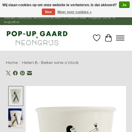
Wij slaan cookies op om onze website te verbeteren. Is dat akkoord?
Ja
Nee
Meer over cookies »
1 - 15 augustus is de winkel gesloten, webshop blijft open. Bestellingen
worden wekelijks verstuurd, afhalen in winkel weer mogelijk vanaf 19
augustus.
Verlanglijst
Winkelw
Home
/
Helen B - Beker wine o'clock
Product image slideshow Items