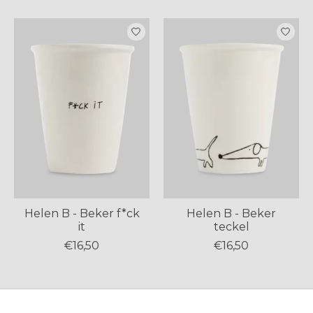
Items van productcarrousel
Helen B - Beker f*ck
Helen B - Beker
it
teckel
€16,50
€16,50