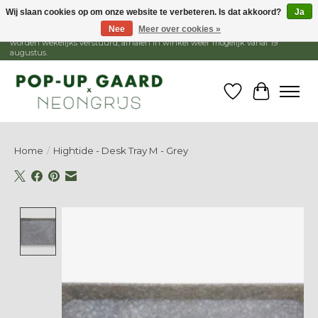
Wij slaan cookies op om onze website te verbeteren. Is dat akkoord?
Ja
Nee
Meer over cookies »
1 - 15 augustus is de winkel gesloten, webshop blijft open. Bestellingen
worden wekelijks verstuurd, afhalen in winkel weer mogelijk vanaf 19
augustus.
Verlanglijst
Winkelw
Home
/
Hightide - Desk Tray M - Grey
Product image slideshow Items