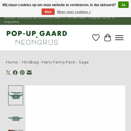
Wij slaan cookies op om onze website te verbeteren. Is dat akkoord?
Ja
Nee
Meer over cookies »
1 - 15 augustus is de winkel gesloten, webshop blijft open. Bestellingen
worden wekelijks verstuurd, afhalen in winkel weer mogelijk vanaf 19
augustus.
Verlanglijst
Winkelw
Home
/
Hindbag - Harry Fanny Pack - Sage
Product image slideshow Items