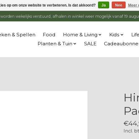
kies op om onze website te verbeteren. Is dat akkoord?
Ja
Nee
Meer 
en worden wekelijks verstuurd, afhalen in winkel weer mogelijk vanaf 19 augu
ken & Spellen
Food
Home & Living
Kids
Lif
Planten & Tuin
SALE
Cadeaubonne
Hi
Pa
€44,
Incl. b