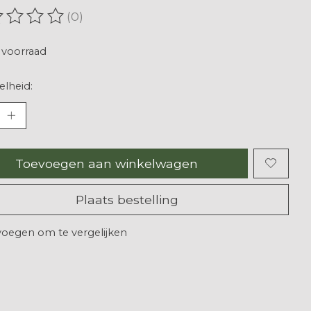
(0)
oordeling van dit product is
0
van de 5
voorraad
lheid:
Toevoegen aan winkelwagen
Plaats bestelling
oegen om te vergelijken