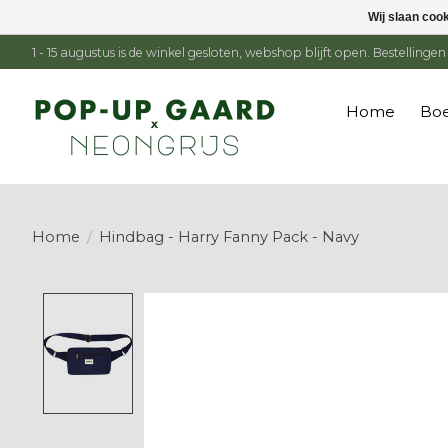
Wij slaan coo
1 - 15 augustus is de winkel gesloten, webshop blijft open. Bestelling
Home
Boe
Home
/
Hindbag - Harry Fanny Pack - Navy
Product image slideshow Items