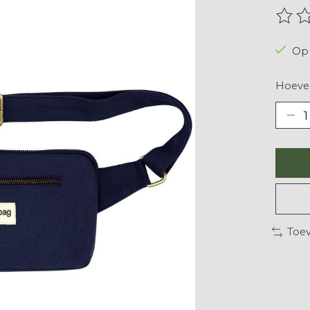
De be
Op 
Hoevee
Toev