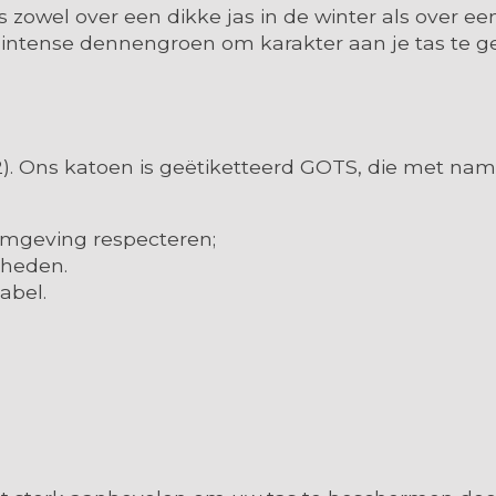
zowel over een dikke jas in de winter als over een
n intense dennengroen om karakter aan je tas te g
2). Ons katoen is geëtiketteerd GOTS, die met na
omgeving respecteren;
gheden.
abel.