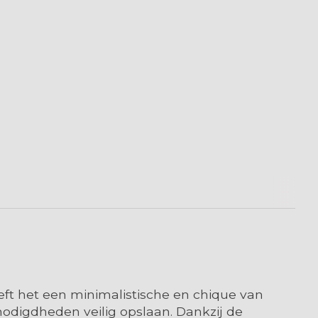
eft het een minimalistische en chique van
odigdheden veilig opslaan. Dankzij de