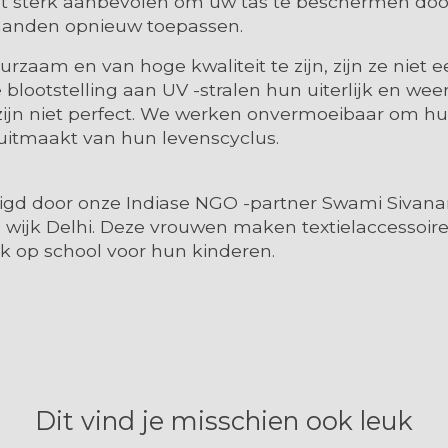
het sterk aanbevolen om uw tas te beschermen door
maanden opnieuw toepassen.
am en van hoge kwaliteit te zijn, zijn ze niet ee
blootstelling aan UV -stralen hun uiterlijk en we
n niet perfect. We werken onvermoeibaar om hun k
l uitmaakt van hun levenscyclus.
igd door onze Indiase NGO -partner Swami Sivanan
jk Delhi. Deze vrouwen maken textielaccessoires i
ek op school voor hun kinderen.
Dit vind je misschien ook leuk