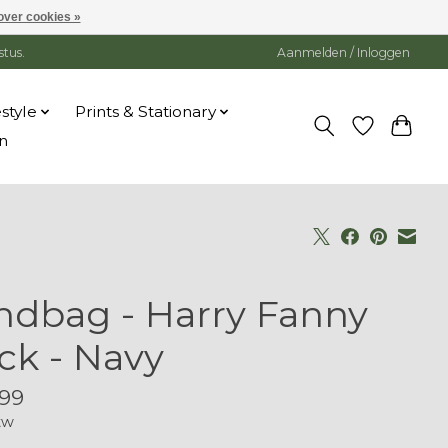
over cookies »
stus.
Aanmelden / Inloggen
estyle
Prints & Stationary
n
ndbag - Harry Fanny
ck - Navy
99
tw