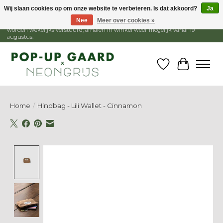
Wij slaan cookies op om onze website te verbeteren. Is dat akkoord?
Ja
Nee
Meer over cookies »
1 - 15 augustus is de winkel gesloten, webshop blijft open. Bestellingen
worden wekelijks verstuurd, afhalen in winkel weer mogelijk vanaf 19
augustus.
Verlanglijst
Winkelw
Home
/
Hindbag - Lili Wallet - Cinnamon
Product image slideshow Items