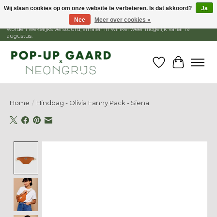
Wij slaan cookies op om onze website te verbeteren. Is dat akkoord?
Ja
Nee
Meer over cookies »
1 - 15 augustus is de winkel gesloten, webshop blijft open. Bestellingen
worden wekelijks verstuurd, afhalen in winkel weer mogelijk vanaf 19
augustus.
Verlanglijst
Winkelw
Home
/
Hindbag - Olivia Fanny Pack - Siena
Product image slideshow Items