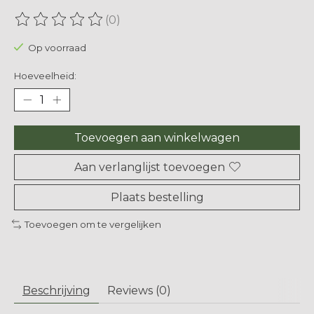
(0)
De beoordeling van dit product is
0
van de 5
Op voorraad
Hoeveelheid:
Toevoegen aan winkelwagen
Aan verlanglijst toevoegen
Plaats bestelling
Toevoegen om te vergelijken
Beschrijving
Reviews (0)