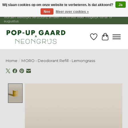
Wij slaan cookies op om onze website te verbeteren. Is dat akkoord?
Ja
Nee
Meer over cookies »
1 - 15 augustus is de winkel gesloten, webshop blijft open. Bestellingen
worden wekelijks verstuurd, afhalen in winkel weer mogelijk vanaf 19
augustus.
Verlanglijst
Winkelw
Home
/
MORO - Deodorant Refill - Lemongrass
Product image slideshow Items