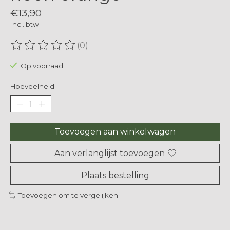
€13,90
Incl. btw
(0)
De beoordeling van dit product is
0
van de 5
Op voorraad
Hoeveelheid:
Toevoegen aan winkelwagen
Aan verlanglijst toevoegen
Plaats bestelling
Toevoegen om te vergelijken