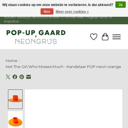
Wij slaan cookies op om onze website te verbeteren. Is dat akkoord?
Ja
Nee
Meer over cookies »
1 - 15 augustus is de winkel gesloten, webshop blijft open. Bestellingen
worden wekelijks verstuurd, afhalen in winkel weer mogelijk vanaf 19
augustus.
Verlanglijst
Winkelw
Home
/
Not The Girl Who Misses Much - Kandelaar POP neon orange
Product image slideshow Items