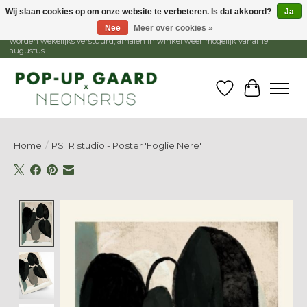
Wij slaan cookies op om onze website te verbeteren. Is dat akkoord?
Ja
Nee
Meer over cookies »
1 - 15 augustus is de winkel gesloten, webshop blijft open. Bestellingen
worden wekelijks verstuurd, afhalen in winkel weer mogelijk vanaf 19
augustus.
Verlanglijst
Winkelw
Home
/
PSTR studio - Poster 'Foglie Nere'
Product image slideshow Items