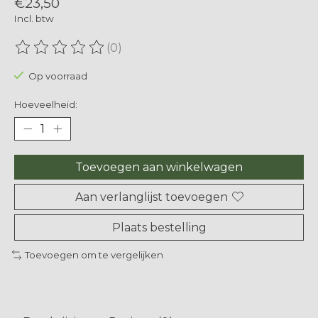
€23,50
Incl. btw
(0)
De beoordeling van dit product is
0
van de 5
Op voorraad
Hoeveelheid:
Toevoegen aan winkelwagen
Aan verlanglijst toevoegen
Plaats bestelling
Toevoegen om te vergelijken