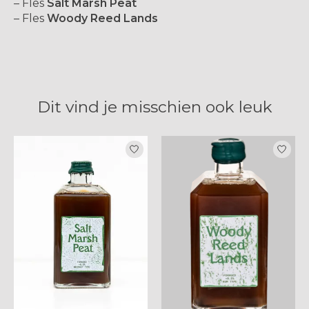
– Fles
Salt Marsh Peat
– Fles
Woody Reed Lands
Dit vind je misschien ook leuk
Items van productcarrousel