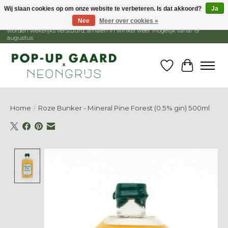
Wij slaan cookies op om onze website te verbeteren. Is dat akkoord?
Ja
Nee
Meer over cookies »
1 - 15 augustus is de winkel gesloten, webshop blijft open. Bestellingen
worden wekelijks verstuurd, afhalen in winkel weer mogelijk vanaf 19
augustus.
Verlanglijst
Winkelw
Home
/
Roze Bunker - Mineral Pine Forest (0.5% gin) 500ml
Product image slideshow Items