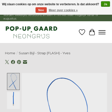
Wij slaan cookies op om onze website te verbeteren. Is dat akkoord?
Ja
Nee
Meer over cookies »
1 - 15 augustus is de winkel gesloten, webshop blijft open. Bestellingen
worden wekelijks verstuurd, afhalen in winkel weer mogelijk vanaf 19
augustus.
Verlanglijst
Winkelw
Home
/
Susan Bijl - Strap (FLASH) - Yves
Product image slideshow Items