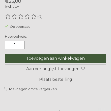
€25,00
Incl. btw
(0)
De beoordeling van dit product is
0
van de 5
Op voorraad
Hoeveelheid:
Toevoegen aan winkelwagen
Aan verlanglijst toevoegen
Plaats bestelling
Toevoegen om te vergelijken