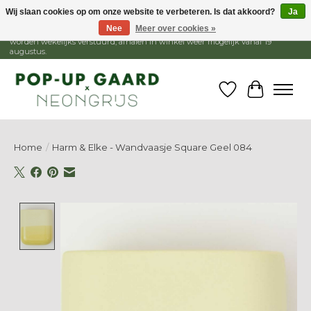
Wij slaan cookies op om onze website te verbeteren. Is dat akkoord?
Ja
Nee
Meer over cookies »
1 - 15 augustus is de winkel gesloten, webshop blijft open. Bestellingen
worden wekelijks verstuurd, afhalen in winkel weer mogelijk vanaf 19
augustus.
Verlanglijst
Winkelw
Home
/
Harm & Elke - Wandvaasje Square Geel 084
Product image slideshow Items